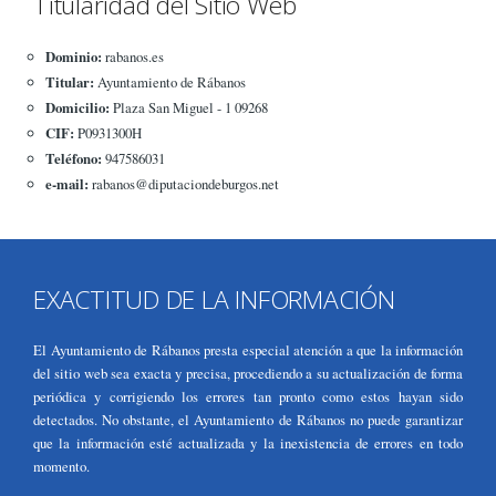
Titularidad del Sitio Web
Dominio:
rabanos.es
Titular:
Ayuntamiento de Rábanos
Domicilio:
Plaza San Miguel - 1 09268
CIF:
P0931300H
Teléfono:
947586031
e-mail:
rabanos@diputaciondeburgos.net
EXACTITUD DE LA INFORMACIÓN
El Ayuntamiento de Rábanos presta especial atención a que la información
del sitio web sea exacta y precisa, procediendo a su actualización de forma
periódica y corrigiendo los errores tan pronto como estos hayan sido
detectados. No obstante, el Ayuntamiento de Rábanos no puede garantizar
que la información esté actualizada y la inexistencia de errores en todo
momento.