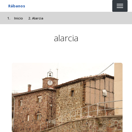
Pasar al contenido principal
Rábanos
Inicio
Alarcia
alarcia